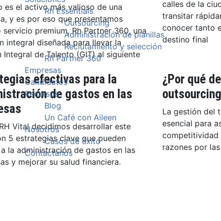
calles de la ci
 es el activo más valioso de una
Rh Essentials
transitar rápid
a, y es por eso que presentamos
Outsourcing
conocer tanto e
o servicio premium, Rh Partner 360, una
Administración de planillas
destino final
n integral diseñada para llevar la
Reclutamiento y selección
 Integral de Talento (GIT) al siguiente
Rh Partner 360
Empresas
tegias efectivas para la
¿Por qué de
Candidatos
istración de gastos en las
outsourcin
Recursos
Blog
esas
La gestión del 
Un Café con Aileen
esencial para as
H Vital decidimos desarrollar este
Nosotros
competitividad 
on 5 estrategias clave que pueden
Casos de éxito
razones por las
a la administración de gastos en las
Contactanos
s y mejorar su salud financiera.