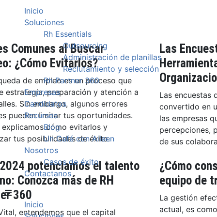
epartamentos externos de Recursos Humanos
Inicio
Soluciones
Rh Essentials
Outsourcing
es Comunes al Buscar
Las Encuest
Administración de planillas
o: ¿Cómo Evitarlos?
Herramienta
Reclutamiento y selección
Organizacio
queda de empleo es un proceso que
Rh Partner 360
e estrategia, preparación y atención a
Empresas
Las encuestas d
alles. Sin embargo, algunos errores
Candidatos
convertido en u
s pueden limitar tus oportunidades.
Recursos
las empresas q
e explicamos cómo evitarlos y
Blog
percepciones, 
ar tus posibilidades de éxito.
Un Café con Aileen
de sus colabor
Nosotros
Casos de éxito
 2024 potenciamos el talento
¿Cómo const
Contactanos
no: Conozca más de RH
equipo de t
ner 360
La gestión efec
Inicio
actual, es como
ital, entendemos que el capital
Soluciones