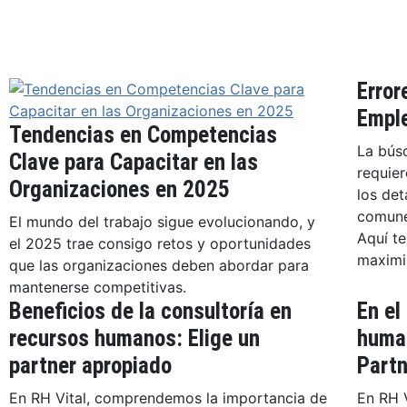
Etiqueta: D
Error
Emple
Tendencias en Competencias
La bús
Clave para Capacitar en las
requier
Organizaciones en 2025
los det
comune
El mundo del trabajo sigue evolucionando, y
Aquí t
el 2025 trae consigo retos y oportunidades
maximiz
que las organizaciones deben abordar para
mantenerse competitivas.
Beneficios de la consultoría en
En el
recursos humanos: Elige un
huma
partner apropiado
Part
En RH Vital, comprendemos la importancia de
En RH V