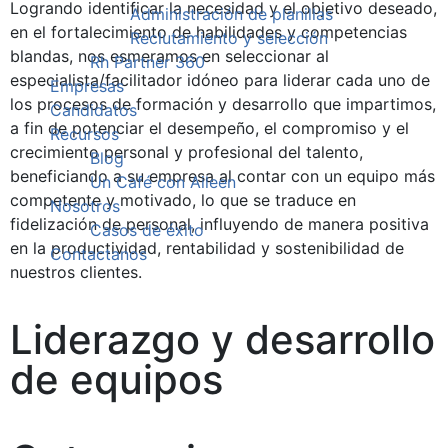
Logrando identificar la necesidad y el objetivo deseado,
Administración de planillas
en el fortalecimiento de habilidades y competencias
Reclutamiento y selección
blandas, nos esmeramos en seleccionar al
Rh Partner 360
especialista/facilitador idóneo para liderar cada uno de
Empresas
los procesos de formación y desarrollo que impartimos,
Candidatos
a fin de potenciar el desempeño, el compromiso y el
Recursos
crecimiento personal y profesional del talento,
Blog
beneficiando a su empresa al contar con un equipo más
Un Café con Aileen
competente y motivado, lo que se traduce en
Nosotros
fidelización de personal, influyendo de manera positiva
Casos de éxito
en la productividad, rentabilidad y sostenibilidad de
Contactanos
nuestros clientes.
Liderazgo y desarrollo
de equipos