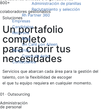
800+
Administración de planillas
Reclutamiento y selección
colaboradores gestionados
Rh Partner 360
Soluciones
Empresas
Un portafolio
Candidatos
Recursos
completo
Blog
Un Café con Aileen
para cubrir tus
Nosotros
necesidades
Casos de éxito
Contactanos
Servicios que abarcan cada área para la gestión del
talento, con la flexibilidad de escoger
el que tu equipo requiera en cualquier momento.
01 · Outsourcing
Administración
de personal