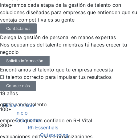
Integramos cada etapa de la gestión de talento con
soluciones diseñadas para empresas que entienden que su
ventaja competitiva es su gente
Contáctanos
Delega la gestión de personal en manos expertas
Nos ocupamos del talento mientras tú haces crecer tu
negocio
Solicita información
Encontramos el talento que tu empresa necesita
El talento correcto para impulsar tus resultados
Conoce más
19 años
gestionando talento
Iniciar Sesión
100+
Inicio
Soluciones
empresas que han confiado en RH Vital
300+
Rh Essentials
Outsourcing
evaluaciones exitosas a organizaciones