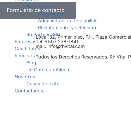
Rh Essentials
Formulario de contacto
Outsourcing
Administración de planillas
Reclutamiento y selección
Rh Partner 360
Local 32, Primer piso, P.H. Plaza Comerci
Empresas
Tel. +507
278
-1841
mail. info@rhvital.com
Candidatos
Recursos
Todos los Derechos Reservados
, Rh Vital
Blog
Un Café con Aileen
Nosotros
Casos de éxito
Contactanos