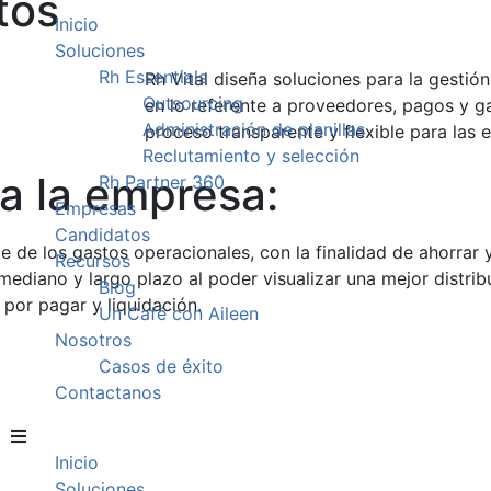
tos
Inicio
Soluciones
Rh Essentials
Rh Vital diseña soluciones para la gestió
Outsourcing
en lo referente a proveedores, pagos y g
Administración de planillas
proceso transparente y flexible para las 
Reclutamiento y selección
a la empresa:
Rh Partner 360
Empresas
Candidatos
e de los gastos operacionales, con la finalidad de ahorrar 
Recursos
 mediano y largo plazo al poder visualizar una mejor distri
Blog
 por pagar y liquidación.
Un Café con Aileen
Nosotros
Casos de éxito
Contactanos
Inicio
Soluciones