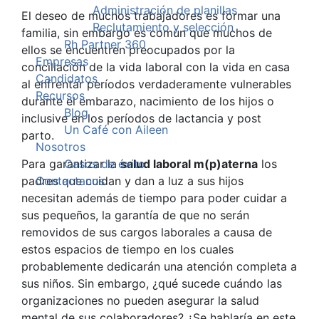
Administración de planillas
El deseo de muchos trabajadores es formar una
Reclutamiento y selección
familia, sin embargo es común que muchos de
Rh Partner 360
ellos se encuentren preocupados por la
Empresas
conciliación de la vida laboral con la vida en casa
Candidatos
al enfrentar períodos verdaderamente vulnerables
Recursos
durante el embarazo, nacimiento de los hijos o
Blog
inclusive en los períodos de lactancia y post
Un Café con Aileen
parto.
Nosotros
Para garantizar la
Casos de éxito
salud laboral m(p)aterna
los
padres que cuidan y dan a luz a sus hijos
Contactanos
necesitan además de tiempo para poder cuidar a
sus pequeños, la garantía de que no serán
removidos de sus cargos laborales a causa de
estos espacios de tiempo en los cuales
probablemente dedicarán una atención completa a
sus niños. Sin embargo, ¿qué sucede cuándo las
organizaciones no pueden asegurar la salud
mental de sus colaboradores? ¿Se hablaría en este